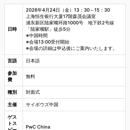
2026年4月24日（金）13：30～15：30
上海恒生银行大厦17階森茂会議室
浦东新区陆家嘴环路1000号 地下鉄2号線
日時
「陆家嘴駅」徒歩5分
※中国時間
※会場13:00受付開始
※会場の詳細は申込後にご案内いたします。
言語
日本語
参加
無料
費
種別
対面式
主催
サイボウズ中国
ゲス
トス
PwC China
ピー