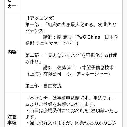
カー
【
アジェンダ
】
第一部：「組織の力を最大化する、次世代ガ
バナンス」
講師：龍 麻友（PwC China 日本企
業部 シニアマネージャー）
内容
第二部：「見えないリスク”を可視化する仕組
み作り」
講師：佐藤 嵐士 （才望子信息技术
（上海）有限公司 シニアマネージャー）
第三部：自由交流
・本セミナーは事前申込制です。申込フォー
ムよりご登録をお願いいたします。
・当日は会場受付にてお名刺を1枚頂戴いたし
注意
ます。
事項
・誠に恐れ入りますが、同業他社の方のご参